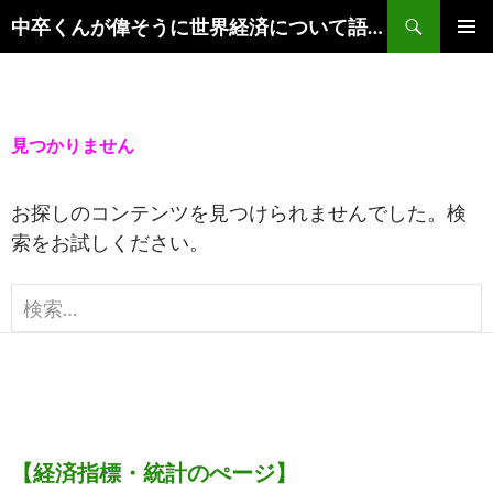
コ
検
中卒くんが偉そうに世界経済について語るブログ
ン
索
メイ
テ
ンメ
ン
ニュ
ツ
見つかりません
ー
へ
ス
お探しのコンテンツを見つけられませんでした。検
キ
索をお試しください。
ッ
プ
検
索:
【経済指標・統計のぺージ】