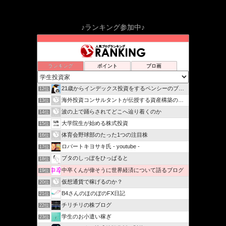
♪ランキング参加中♪
ランキング
ポイント
ブロ画
21歳からインデックス投資をするペンシーのブログ
12位
海外投資コンサルタントが伝授する資産構築の方法
13位
波の上で踊らされてどこへ辿り着くのか
14位
大学院生が始める株式投資
15位
体育会野球部のたった1つの注目株
16位
ロバートキヨサキ氏 - youtube -
17位
ブタのしっぽをひっぱると
18位
中卒くんが偉そうに世界経済について語るブログ
19位
仮想通貨で稼げるのか？
20位
B4さんのほのぼのFX日記
21位
チリチリの株ブログ
22位
学生のお小遣い稼ぎ
23位