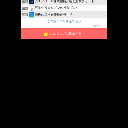
カチノメ｜AI株式銘柄分析と財務チャート
24位
医学生投資家ゴンの投資ブログ
25位
俺氏の目指せ優待配当生活
26位
このカテゴリを全て表示
参加する
このブログに投票する