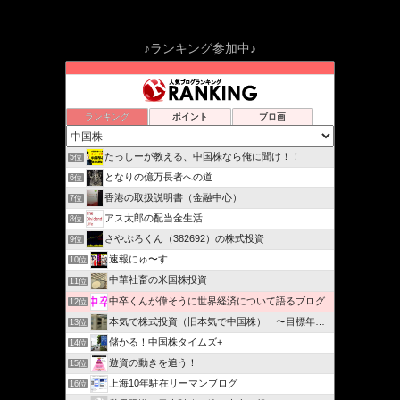
♪ランキング参加中♪
ランキング
ポイント
ブロ画
たっしーが教える、中国株なら俺に聞け！！
5位
となりの億万長者への道
6位
香港の取扱説明書（金融中心）
7位
アス太郎の配当金生活
8位
さやぷろくん（382692）の株式投資
9位
速報にゅ〜す
10位
中華社畜の米国株投資
11位
中卒くんが偉そうに世界経済について語るブログ
12位
本気で株式投資（旧本気で中国株） 〜目標年率15％以上
13位
儲かる！中国株タイムズ+
14位
遊資の動きを追う！
15位
上海10年駐在リーマンブログ
16位