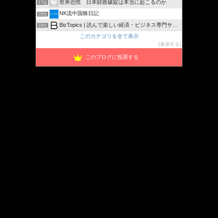
世界恐慌 日本財政破綻は本当に起こるのか
17位
NK流中国株日記
18位
BizTopics | 読んで楽しい経済・ビジネス専門サイト
19位
このカテゴリを全て表示
参加する
このブログに投票する