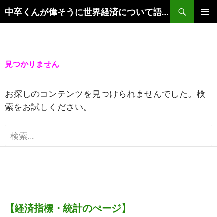
コ
検
中卒くんが偉そうに世界経済について語るブログ
ン
索
メイ
テ
ンメ
ン
ニュ
ツ
見つかりません
ー
へ
ス
お探しのコンテンツを見つけられませんでした。検
キ
索をお試しください。
ッ
プ
検
索:
【経済指標・統計のぺージ】