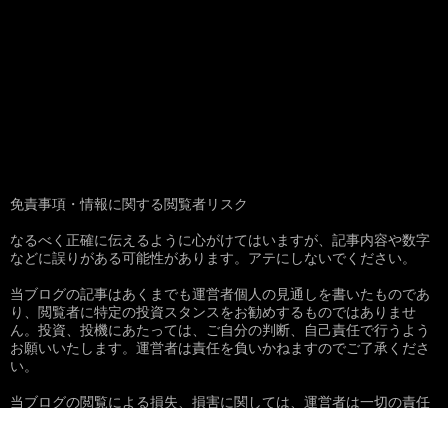
免責事項・情報に関する閲覧者リスク
なるべく正確に伝えるように心がけてはいますが、記事内容や数字
などに誤りがある可能性があります。アテにしないでください。
当ブログの記事はあくまでも運営者個人の見通しを書いたものであ
り、閲覧者に特定の投資スタンスをお勧めするものではありませ
ん。投資、投機にあたっては、ご自分の判断、自己責任で行うよう
お願いいたします。運営者は責任を負いかねますのでご了承くださ
い。
当ブログの閲覧による損失、損害に関しては、運営者は一切の責任
を負えかねますのでご了承下さい。