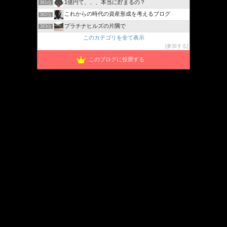
1億円て、、、本当に貯まるの？
381位
これからの時代の資産形成を考えるブログ
382位
プラチナヒルズの片隅で
383位
このカテゴリを全て表示
参加する
このブログに投票する