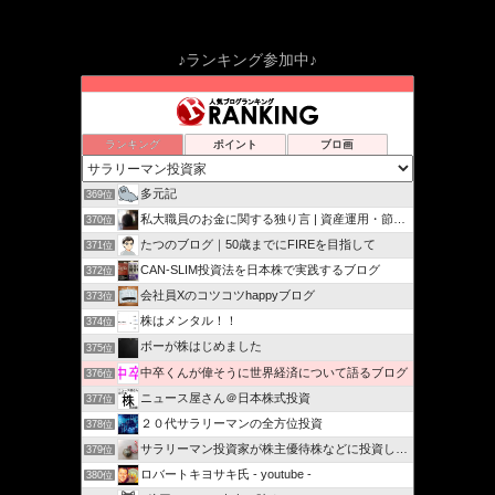
♪ランキング参加中♪
ランキング
ポイント
ブロ画
多元記
369位
私大職員のお金に関する独り言 | 資産運用・節税・節約…
370位
たつのブログ｜50歳までにFIREを目指して
371位
CAN-SLIM投資法を日本株で実践するブログ
372位
会社員Xのコツコツhappyブログ
373位
株はメンタル！！
374位
ボーが株はじめました
375位
中卒くんが偉そうに世界経済について語るブログ
376位
ニュース屋さん＠日本株式投資
377位
２０代サラリーマンの全方位投資
378位
サラリーマン投資家が株主優待株などに投資してみました
379位
ロバートキヨサキ氏 - youtube -
380位