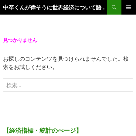
コ
検
中卒くんが偉そうに世界経済について語るブログ
ン
索
メイ
テ
ンメ
ン
ニュ
ツ
見つかりません
ー
へ
ス
お探しのコンテンツを見つけられませんでした。検
キ
索をお試しください。
ッ
プ
検
索:
【経済指標・統計のぺージ】