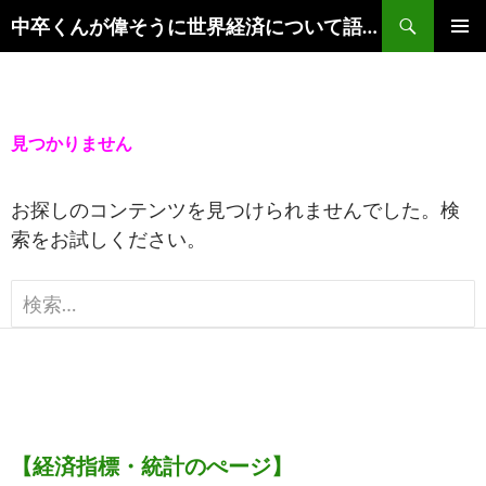
コ
検
中卒くんが偉そうに世界経済について語るブログ
ン
索
メイ
テ
ンメ
ン
ニュ
ツ
見つかりません
ー
へ
ス
お探しのコンテンツを見つけられませんでした。検
キ
索をお試しください。
ッ
プ
検
索:
【経済指標・統計のぺージ】