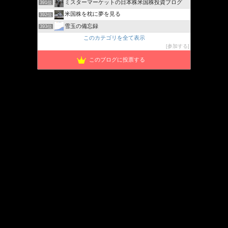
ミスターマーケットの日本株米国株投資ブログ
391位
米国株を枕に夢を見る
392位
雪玉の備忘録
393位
このカテゴリを全て表示
参加する
このブログに投票する