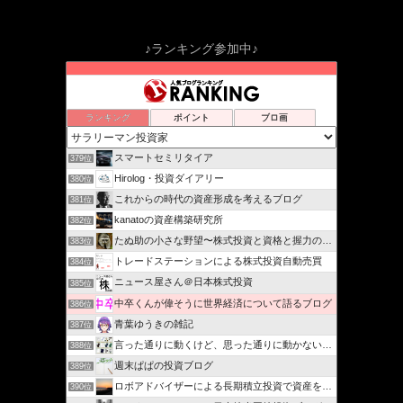
♪ランキング参加中♪
ランキング
ポイント
ブロ画
スマートセミリタイア
379位
Hirolog・投資ダイアリー
380位
これからの時代の資産形成を考えるブログ
381位
kanatoの資産構築研究所
382位
たぬ助の小さな野望〜株式投資と資格と握力の記録〜
383位
トレードステーションによる株式投資自動売買
384位
ニュース屋さん＠日本株式投資
385位
中卒くんが偉そうに世界経済について語るブログ
386位
青葉ゆうきの雑記
387位
言った通りに動くけど、思った通りに動かない。。。
388位
週末ぱぱの投資ブログ
389位
ロボアドバイザーによる長期積立投資で資産を育てるブログ
390位