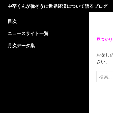
検
中卒くんが偉そうに世界経済について語るブログ
索
コ
目次
ン
テ
ニュースサイト一覧
ン
見つかり
ツ
月次データ集
へ
お探し
ス
さい。
キ
ッ
検
プ
索: