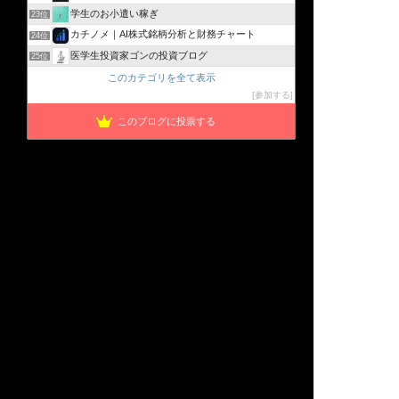
学生のお小遣い稼ぎ
23位
カチノメ｜AI株式銘柄分析と財務チャート
24位
医学生投資家ゴンの投資ブログ
25位
このカテゴリを全て表示
参加する
このブログに投票する