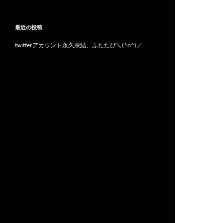
最近の投稿
twitterアカウント永久凍結、ふたたび＼(^o^)／