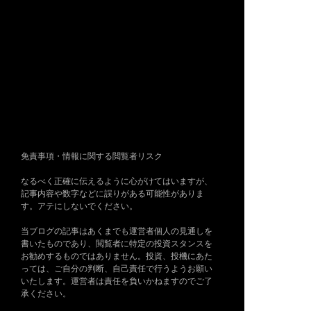
免責事項・情報に関する閲覧者リスク
なるべく正確に伝えるように心がけてはいますが、
記事内容や数字などに誤りがある可能性がありま
す。アテにしないでください。
当ブログの記事はあくまでも運営者個人の見通しを
書いたものであり、閲覧者に特定の投資スタンスを
お勧めするものではありません。投資、投機にあた
っては、ご自分の判断、自己責任で行うようお願い
いたします。運営者は責任を負いかねますのでご了
承ください。