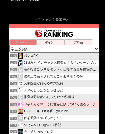
♪ランキング参加中♪
ランキング
ポイント
ブロ画
ポンズFX
11位
21歳からインデックス投資をするペンシーのブログ
12位
海外投資コンサルタントが伝授する資産構築の方法
13位
波の上で踊らされてどこへ辿り着くのか
14位
大学院生が始める株式投資
15位
ブタのしっぽをひっぱると
16位
体育会野球部のたった1つの注目株
17位
中卒くんが偉そうに世界経済について語るブログ
18位
ロバートキヨサキ氏 - youtube -
19位
仮想通貨で稼げるのか？
20位
B4さんのほのぼのFX日記
21位
チリチリの株ブログ
22位