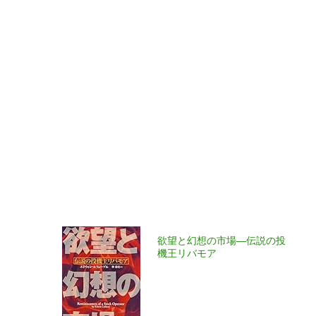
欲望と幻想の市場―伝説の投
機王リバモア