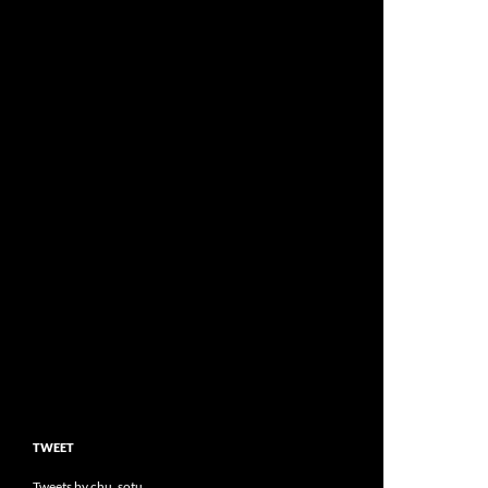
TWEET
Tweets by chu_sotu