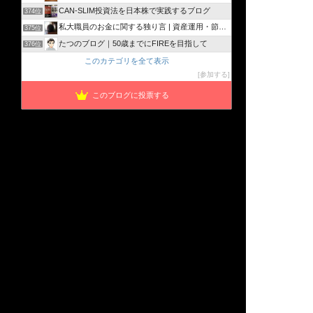
CAN-SLIM投資法を日本株で実践するブログ
374位
私大職員のお金に関する独り言 | 資産運用・節税・節約…
375位
たつのブログ｜50歳までにFIREを目指して
376位
このカテゴリを全て表示
参加する
このブログに投票する