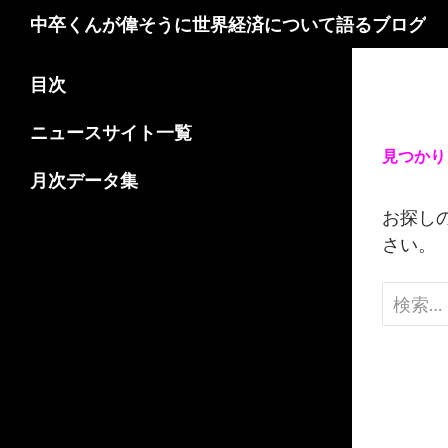
検
中卒くんが偉そうに世界経済について語るブログ
索
コ
目次
ン
テ
ニュースサイト一覧
ン
見つかり
ツ
月次データ集
へ
お探し
ス
さい。
キ
ッ
検
プ
索: