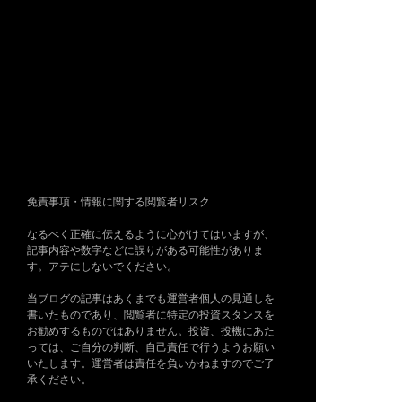
免責事項・情報に関する閲覧者リスク
なるべく正確に伝えるように心がけてはいますが、
記事内容や数字などに誤りがある可能性がありま
す。アテにしないでください。
当ブログの記事はあくまでも運営者個人の見通しを
書いたものであり、閲覧者に特定の投資スタンスを
お勧めするものではありません。投資、投機にあた
っては、ご自分の判断、自己責任で行うようお願い
いたします。運営者は責任を負いかねますのでご了
承ください。