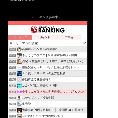
♪ランキング参加中♪
ランキング
ポイント
ブロ画
高値追いペンギンの観測所
362位
さとうけのブログ | 投資×節約×継続＝自由
363位
設定 潜在意識という土壌に、副業と投資という実り
364位
眼鏡父さん〜ADHD母子と資産形成な日々〜
365位
２０代サラリーマンの全方位投資
366位
少額資金で株主優待！
367位
かぶパパ流、最強のパパ勝
368位
中卒くんが偉そうに世界経済について語るブログ
369位
ステップアップ投資生活
370位
多元記
371位
資産5000万円を目指して│IT企画系OLの配当金生活
372位
会社員Xのコツコツhappyブログ
373位