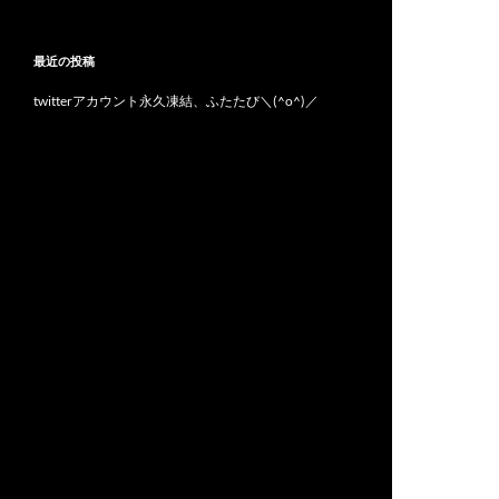
最近の投稿
twitterアカウント永久凍結、ふたたび＼(^o^)／