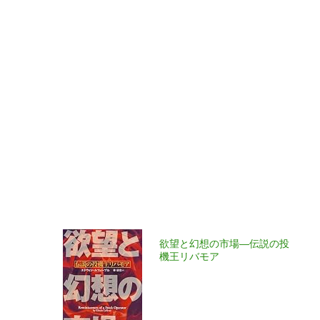
欲望と幻想の市場―伝説の投
機王リバモア