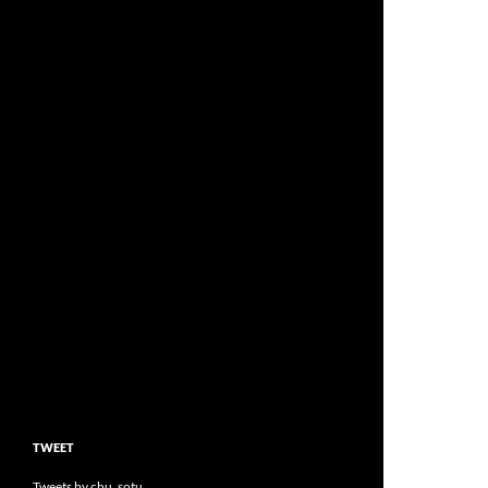
TWEET
Tweets by chu_sotu