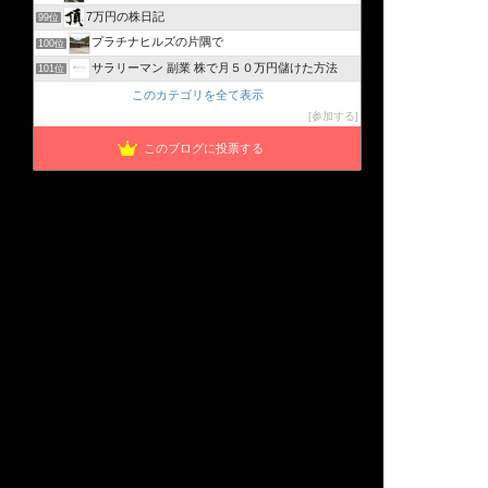
7万円の株日記
99位
プラチナヒルズの片隅で
100位
サラリーマン 副業 株で月５０万円儲けた方法
101位
このカテゴリを全て表示
参加する
このブログに投票する