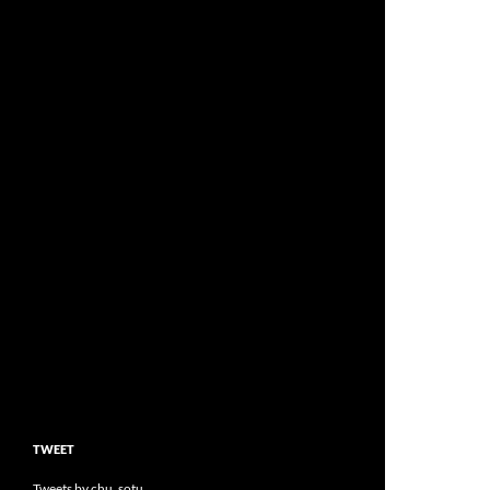
TWEET
Tweets by chu_sotu