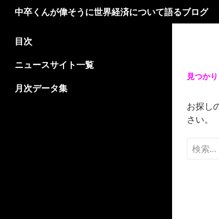
検
中卒くんが偉そうに世界経済について語るブログ
索
コ
目次
ン
テ
ニュースサイト一覧
ン
見つかり
ツ
月次データ集
へ
お探し
ス
さい。
キ
ッ
検
プ
索: