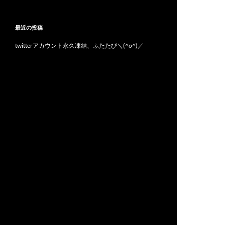
最近の投稿
twitterアカウント永久凍結、ふたたび＼(^o^)／