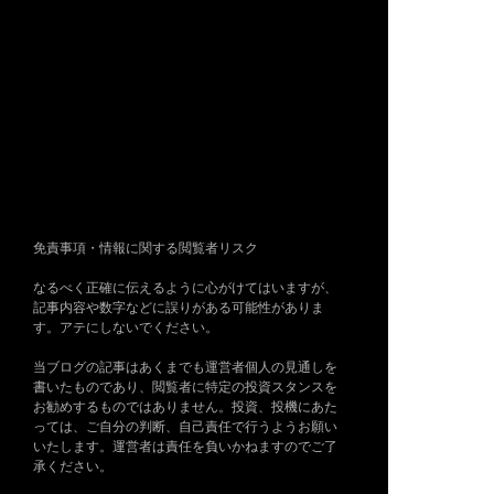
免責事項・情報に関する閲覧者リスク
なるべく正確に伝えるように心がけてはいますが、
記事内容や数字などに誤りがある可能性がありま
す。アテにしないでください。
当ブログの記事はあくまでも運営者個人の見通しを
書いたものであり、閲覧者に特定の投資スタンスを
お勧めするものではありません。投資、投機にあた
っては、ご自分の判断、自己責任で行うようお願い
いたします。運営者は責任を負いかねますのでご了
承ください。