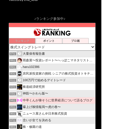
♪ランキング参加中♪
ランキング
ポイント
ブロ画
大量保有報告書
87位
雨森屋〜投資レポート〜へっぽこマネタリストの投資日記
88位
haru102386
89位
庶民派投資家の挑戦 シニアの株式投資オトキチファイアー
90位
100万円で始めるデイトレード
91位
株道経済研究所
92位
神筋〜かわら版〜
93位
中卒くんが偉そうに世界経済について語るブログ
94位
爆上げ株情報局〜虎の巻〜
95位
ニュース屋さん＠日本株式投資
96位
念いが全てを決める
97位
株・修羅の道
98位