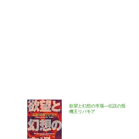
欲望と幻想の市場―伝説の投
機王リバモア