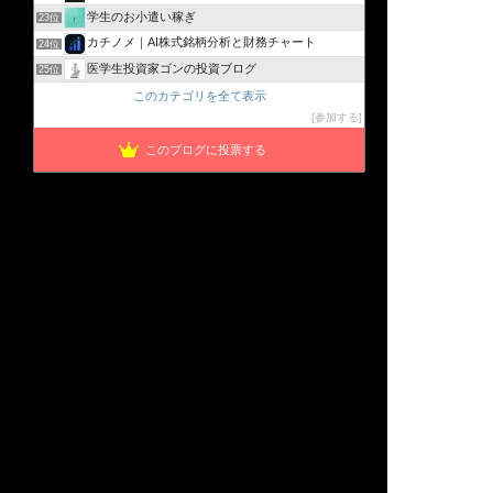
学生のお小遣い稼ぎ
23位
カチノメ｜AI株式銘柄分析と財務チャート
24位
医学生投資家ゴンの投資ブログ
25位
このカテゴリを全て表示
参加する
このブログに投票する