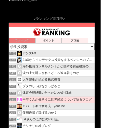
♪ランキング参加中♪
ランキング
ポイント
ブロ画
ポンズFX
11位
21歳からインデックス投資をするペンシーのブログ
12位
海外投資コンサルタントが伝授する資産構築の方法
13位
波の上で踊らされてどこへ辿り着くのか
14位
大学院生が始める株式投資
15位
ブタのしっぽをひっぱると
16位
体育会野球部のたった1つの注目株
17位
中卒くんが偉そうに世界経済について語るブログ
18位
ロバートキヨサキ氏 - youtube -
19位
仮想通貨で稼げるのか？
20位
B4さんのほのぼのFX日記
21位
チリチリの株ブログ
22位