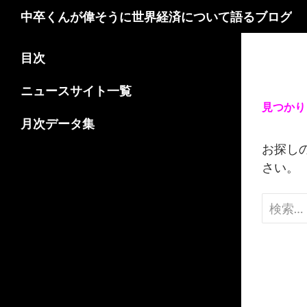
検
中卒くんが偉そうに世界経済について語るブログ
索
コ
目次
ン
テ
ニュースサイト一覧
ン
見つかり
ツ
月次データ集
へ
お探し
ス
さい。
キ
ッ
検
プ
索: