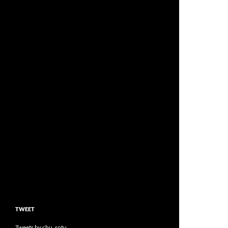
TWEET
Tweets by chu_sotu