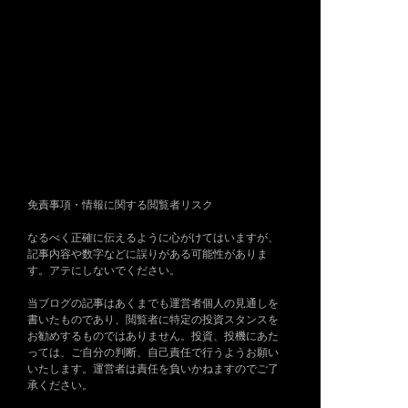
免責事項・情報に関する閲覧者リスク
なるべく正確に伝えるように心がけてはいますが、
記事内容や数字などに誤りがある可能性がありま
す。アテにしないでください。
当ブログの記事はあくまでも運営者個人の見通しを
書いたものであり、閲覧者に特定の投資スタンスを
お勧めするものではありません。投資、投機にあた
っては、ご自分の判断、自己責任で行うようお願い
いたします。運営者は責任を負いかねますのでご了
承ください。