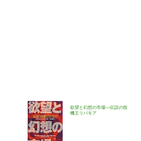
欲望と幻想の市場―伝説の投
機王リバモア