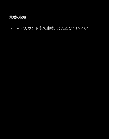
最近の投稿
twitterアカウント永久凍結、ふたたび＼(^o^)／