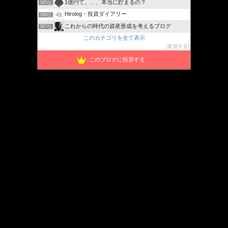
1億円て、、、本当に貯まるの？
385位
Hirolog・投資ダイアリー
386位
これからの時代の資産形成を考えるブログ
387位
このカテゴリを全て表示
参加する
このブログに投票する