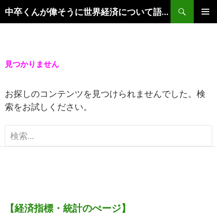
コ
検
中卒くんが偉そうに世界経済について語るブログ
ン
索
メイ
テ
ンメ
ン
ニュ
ツ
見つかりません
ー
へ
ス
お探しのコンテンツを見つけられませんでした。検
キ
索をお試しください。
ッ
プ
検
索:
【経済指標・統計のぺージ】