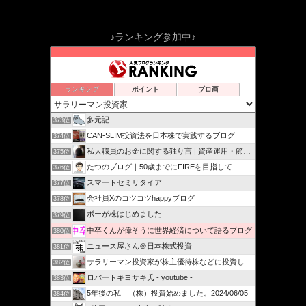
♪ランキング参加中♪
ランキング
ポイント
ブロ画
多元記
373位
CAN-SLIM投資法を日本株で実践するブログ
374位
私大職員のお金に関する独り言 | 資産運用・節税・節約…
375位
たつのブログ｜50歳までにFIREを目指して
376位
スマートセミリタイア
377位
会社員Xのコツコツhappyブログ
378位
ボーが株はじめました
379位
中卒くんが偉そうに世界経済について語るブログ
380位
ニュース屋さん＠日本株式投資
381位
サラリーマン投資家が株主優待株などに投資してみました
382位
ロバートキヨサキ氏 - youtube -
383位
5年後の私 （株）投資始めました。2024/06/05
384位